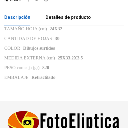
Descripción
Detalles de producto
TAMAÑO HOJA (cm)
24X32
CANTIDAD DE HOJAS
30
COLOR
Dibujos surtidos
MEDIDA EXTERNA (cm)
25X33.2X3.5
PESO con caja (gr)
820
EMBALAJE
Retractilado