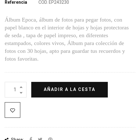
Referencia
COD. EP243230
Álbum Epoca, álbum de fotos para pegar fotos, con
papel blanco en el interior de hojas y hojas protectoras
de seda , tapa de papel impreso, en diferentes
estampados, colores vivos, Álbum para colección de
fotos con 30 hojas, apto para guardar tus recuerdos y
fotos favoritas.
AÑADIR A LA CESTA
Share: