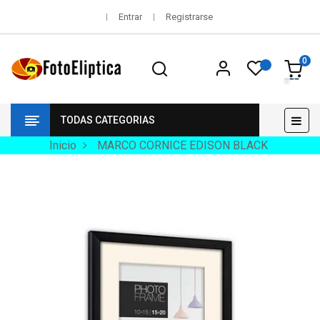
Entrar
Registrarse
0
Nav
☰
TODAS CATEGORIAS
de
pala
Inicio
MARCO CORNICE EDISON BLACK