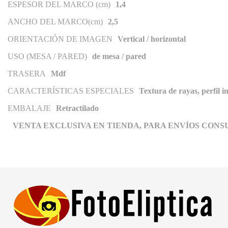
ESPESOR DEL MARCO (cm)
1,4
ANCHO DEL MARCO(cm)
2,5
ORIENTACIÓN DE IMAGEN
Vertical / horizontal
USO (MESA / PARED)
de mesa / pared
TRASERA
Mdf
CARACTERÍSTICAS ESPECIALES
Textura de rayas, perfil i
EMBALAJE
Retractilado
VENTA EXCLUSIVA EN TIENDA, PARA ENVÍOS CONS