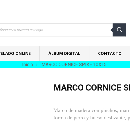
VELADO ONLINE
ÁLBUM DIGITAL
CONTACTO
Inicio
MARCO CORNICE SPIKE 10X15
MARCO CORNICE S
Marco de madera con pinchos, marró
forma de perro y hueso deslizante, p