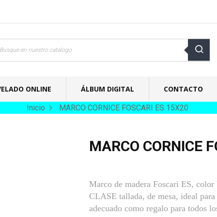
VELADO ONLINE
ÁLBUM DIGITAL
CONTACTO
Inicio
MARCO CORNICE FOSCARI ES 15X20
MARCO CORNICE F
Marco de madera Foscari ES, color b
CLASE tallada, de mesa, ideal para p
adecuado como regalo para todos los