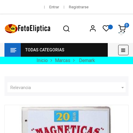
Entrar
Registrarse
0
Nav
☰
TODAS CATEGORIAS
de
pala
Inicio
Marcas
Demark

Relevancia