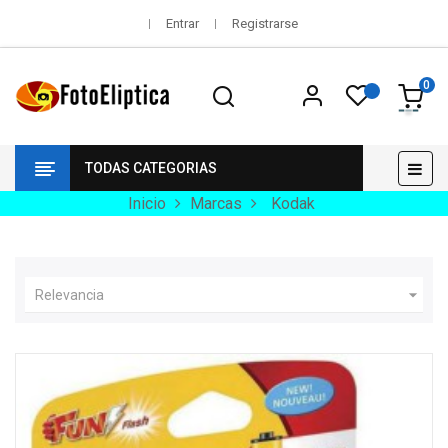
Entrar
Registrarse
0
Nav
☰
TODAS CATEGORIAS
de
pala
Inicio
Marcas
Kodak

Relevancia