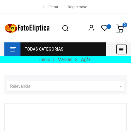
Entrar
Registrarse
0
Nav
☰
TODAS CATEGORIAS
de
pala
Inicio
Marcas
Agfa

Relevancia